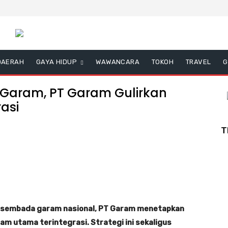
DAERAH
GAYA HIDUP
WAWANCARA
TOKOH
TRAVEL
G
aram, PT Garam Gulirkan
asi
T
asembada garam nasional, PT Garam menetapkan
m utama terintegrasi. Strategi ini sekaligus