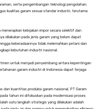
egaraman, serta pengembangan teknologi pengolahan.
us kualitas garam sesuai standar industri, terutama
m menerapkan kebijakan impor secara selektif dan
nya dilakukan pada jenis garam yang belum dapat
sehingga keberadaannya tidak melemahkan petani dan
ngkapi kebutuhan industri nasional.
itmen untuk menjadi penyeimbang antara kepentingan
ketahanan garam industri di Indonesia dapat terjaga
s dan kuantitas produksi garam nasional, PT Garam
pada tahun ini difokuskan pada modernisasi proses
lah satu langkah strategis yang dilakukan adalah
) pada pintu air dan pompa untuk meningkatkan efisiensi