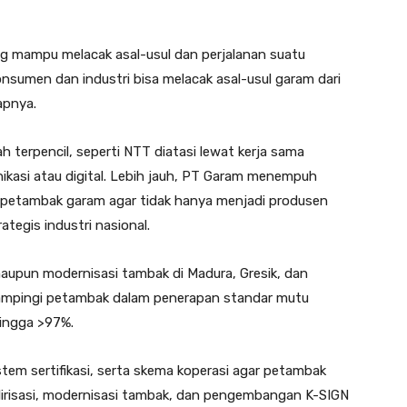
g mampu melacak asal-usul dan perjalanan suatu
onsumen dan industri bisa melacak asal-usul garam dari
apnya.
h terpencil, seperti NTT diatasi lewat kerja sama
kasi atau digital. Lebih jauh, PT Garam menempuh
 petambak garam agar tidak hanya menjadi produsen
rategis industri nasional.
maupun modernisasi tambak di Madura, Gresik, dan
ampingi petambak dalam penerapan standar mutu
hingga >97%.
istem sertifikasi, serta skema koperasi agar petambak
 hilirisasi, modernisasi tambak, dan pengembangan K-SIGN