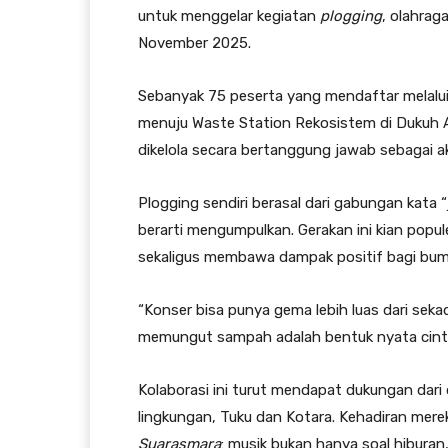
untuk menggelar kegiatan
plogging
, olahrag
November 2025.
Sebanyak 75 peserta yang mendaftar melalui 
menuju Waste Station Rekosistem di Dukuh A
dikelola secara bertanggung jawab sebagai a
Plogging sendiri berasal dari gabungan kata 
berarti mengumpulkan. Gerakan ini kian popul
sekaligus membawa dampak positif bagi bum
“Konser bisa punya gema lebih luas dari seka
memungut sampah adalah bentuk nyata cinta
Kolaborasi ini turut mendapat dukungan dari
lingkungan, Tuku dan Kotara. Kehadiran mere
Suarasmara
: musik bukan hanya soal hiburan