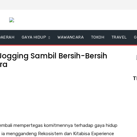
DAERAH
GAYA HIDUP
WAWANCARA
TOKOH
TRAVEL
G
ogging Sambil Bersih-Bersih
ra
T
embali mempertegas komitmennya terhadap gaya hidup
, ia menggandeng Rekosistem dan Kitabisa Experience