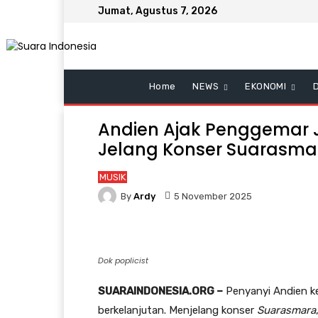
Jumat, Agustus 7, 2026
Home
NEWS
EKONOMI
Andien Ajak Penggemar J
Jelang Konser Suarasma
MUSIK
By
Ardy
5 November 2025
Dok poplicist
SUARAINDONESIA.ORG –
Penyanyi Andien k
berkelanjutan. Menjelang konser
Suarasmara