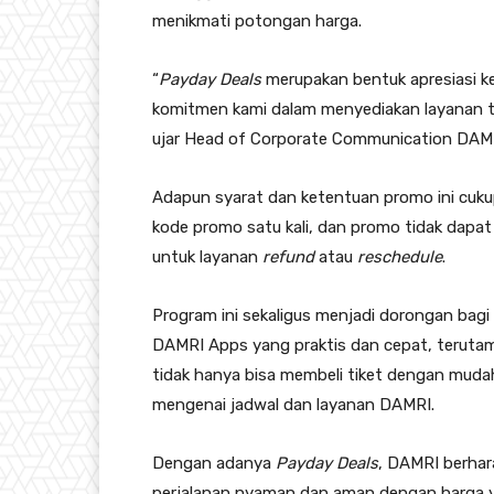
menikmati potongan harga.
“
Payday Deals
merupakan bentuk apresiasi k
komitmen kami dalam menyediakan layanan tr
ujar Head of Corporate Communication DAMRI
Adapun syarat dan ketentuan promo ini cuk
kode promo satu kali, dan promo tidak dap
untuk layanan
refund
atau
reschedule
.
Program ini sekaligus menjadi dorongan bagi
DAMRI Apps yang praktis dan cepat, terutama d
tidak hanya bisa membeli tiket dengan mudah
mengenai jadwal dan layanan DAMRI.
Dengan adanya
Payday Deals
, DAMRI berhar
perjalanan nyaman dan aman dengan harga y