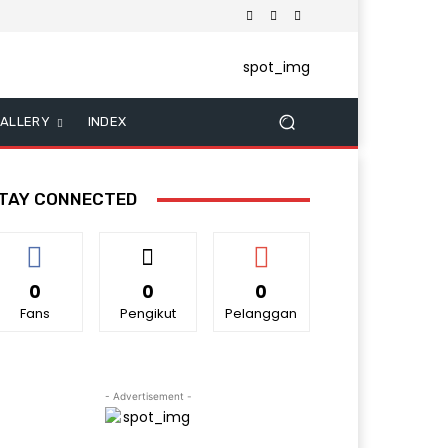
ALLERY
INDEX
TAY CONNECTED
0
0
0
Fans
Pengikut
Pelanggan
- Advertisement -