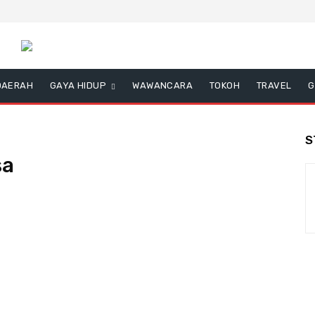
DAERAH
GAYA HIDUP
WAWANCARA
TOKOH
TRAVEL
G
S
sa