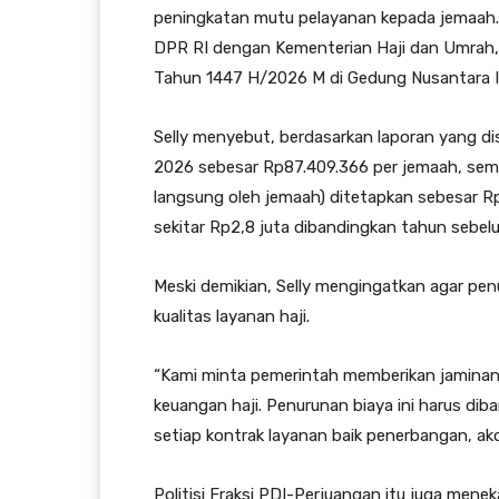
peningkatan mutu pelayanan kepada jemaah. H
DPR RI dengan Kementerian Haji dan Umra
Tahun 1447 H/2026 M di Gedung Nusantara II
Selly menyebut, berdasarkan laporan yang d
2026 sebesar Rp87.409.366 per jemaah, semen
langsung oleh jemaah) ditetapkan sebesar R
sekitar Rp2,8 juta dibandingkan tahun sebel
Meski demikian, Selly mengingatkan agar pe
kualitas layanan haji.
“Kami minta pemerintah memberikan jaminan 
keuangan haji. Penurunan biaya ini harus dib
setiap kontrak layanan baik penerbangan, ak
Politisi Fraksi PDI-Perjuangan itu juga mene