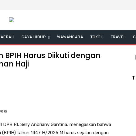
DAERAH
GAYA HIDUP
WAWANCARA
TOKOH
TRAVEL
G
n BPIH Harus Diikuti dengan
nan Haji
T
PR RI
I DPR RI, Selly Andriany Gantina, menegaskan bahwa
i (BPIH) tahun 1447 H/2026 M harus sejalan dengan