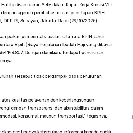
al itu disampaikan Selly dalam Rapat Kerja Komisi VIII
h, dengan agenda pembahasan dan penetapan BPIH
, DPR RI, Senayan, Jakarta, Rabu (29/10/2025).
isampaikan pemerintah, usulan rata-rata BPIH tahun
tara Bipih (Biaya Perjalanan Ibadah Haji yang dibayar
p54.193.807. Dengan demikian, terdapat penurunan
umnya.
nurunan tersebut tidak berdampak pada penurunan
atas kualitas pelayanan dan keberlangsungan
arengi dengan transparansi dan akuntabilitas dalam
omodasi, konsumsi, maupun transportasi,” tegasnya.
kankan pentingnya keterbukaan informasi kepada publik,