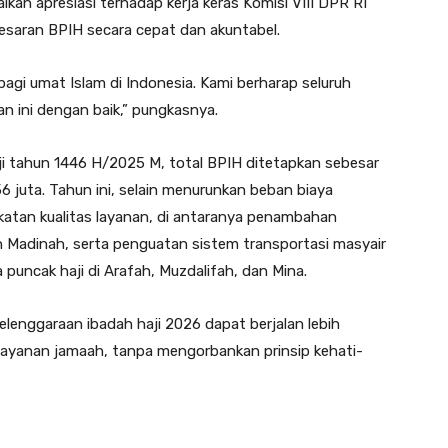
an apresiasi terhadap kerja keras Komisi VIII DPR RI
saran BPIH secara cepat dan akuntabel.
agi umat Islam di Indonesia. Kami berharap seluruh
 ini dengan baik,” pungkasnya.
ji tahun 1446 H/2025 M, total BPIH ditetapkan sebesar
6 juta. Tahun ini, selain menurunkan beban biaya
katan kualitas layanan, di antaranya penambahan
an Madinah, serta penguatan sistem transportasi masyair
puncak haji di Arafah, Muzdalifah, dan Mina.
lenggaraan ibadah haji 2026 dapat berjalan lebih
pelayanan jamaah, tanpa mengorbankan prinsip kehati-