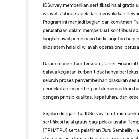
IDSurvey memberikan sertifikasi halal grati
wilayah Jabodetabek dan menyalurkan hewan 
Program ini menjadi bagian dari komitmen 
perusahaan dalam memperkuat kontribusi so
langkah awal pembinaan berkelanjutan bagi
ekosistem halal di wilayah operasional perus
Dalam momentum tersebut, Chief Financial Of
bahwa kegiatan kurban tidak hanya berfokus 
seluruh proses penyembelihan dilakukan sesua
pendekatan ini penting untuk memastikan ba
dengan prinsip kualitas, kepatuhan, dan kebe
Sejalan dengan itu, IDSurvey turut memperkuat
sertifikasi halal gratis bagi pelaku usah
(TPH/TPU) serta pelatihan Juru Sembelih Hal
shared value, di mana kegiatan sosial perus