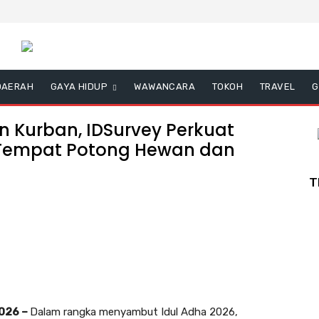
DAERAH
GAYA HIDUP
WAWANCARA
TOKOH
TRAVEL
G
 Kurban, IDSurvey Perkuat
al Tempat Potong Hewan dan
T
2026 –
Dalam rangka menyambut Idul Adha 2026,