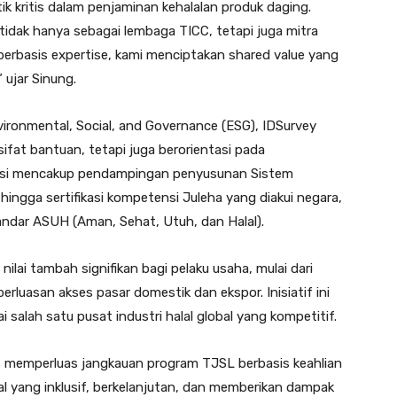
k kritis dalam penjaminan kehalalan produk daging.
tidak hanya sebagai lembaga TICC, tetapi juga mitra
berbasis expertise, kami menciptakan shared value yang
 ujar Sinung.
vironmental, Social, and Governance (ESG), IDSurvey
fat bantuan, tetapi juga berorientasi pada
itasi mencakup pendampingan penyusunan Sistem
 hingga sertifikasi kompetensi Juleha yang diakui negara,
dar ASUH (Aman, Sehat, Utuh, dan Halal).
 nilai tambah signifikan bagi pelaku usaha, mulai dari
luasan akses pasar domestik dan ekspor. Inisiatif ini
 salah satu pusat industri halal global yang kompetitif.
s memperluas jangkauan program TJSL berbasis keahlian
 yang inklusif, berkelanjutan, dan memberikan dampak