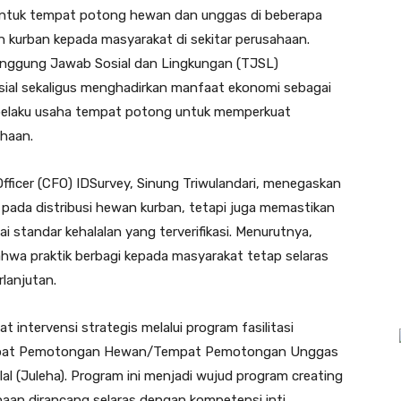
s untuk tempat potong hewan dan unggas di beberapa
kurban kepada masyarakat di sekitar perusahaan.
Tanggung Jawab Sosial dan Lingkungan (TJSL)
sial sekaligus menghadirkan manfaat ekonomi sebagai
 pelaku usaha tempat potong untuk memperkuat
ahaan.
ficer (CFO) IDSurvey, Sinung Triwulandari, menegaskan
pada distribusi hewan kurban, tetapi juga memastikan
i standar kehalalan yang terverifikasi. Menurutnya,
hwa praktik berbagi kepada masyarakat tetap selaras
rlanjutan.
 intervensi strategis melalui program fasilitasi
a Tempat Pemotongan Hewan/Tempat Pemotongan Unggas
al (Juleha). Program ini menjadi wujud program creating
ahaan dirancang selaras dengan kompetensi inti