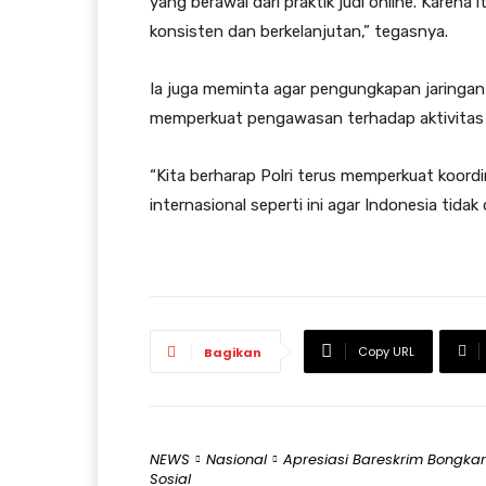
yang berawal dari praktik judi online. Karena
konsisten dan berkelanjutan,” tegasnya.
Ia juga meminta agar pengungkapan jaringa
memperkuat pengawasan terhadap aktivitas dig
“Kita berharap Polri terus memperkuat koord
internasional seperti ini agar Indonesia tidak
Copy URL
Bagikan
NEWS
Nasional
Apresiasi Bareskrim Bongkar
Sosial