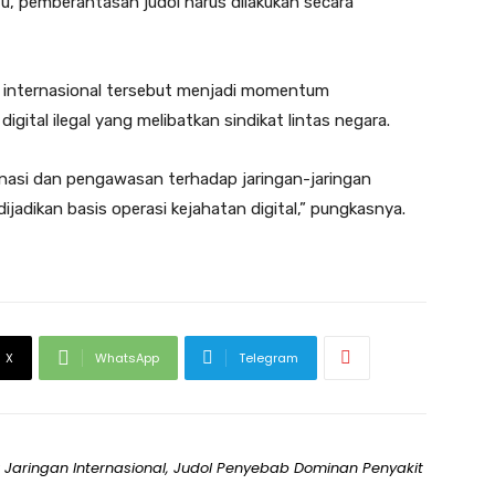
 itu, pemberantasan judol harus dilakukan secara
n internasional tersebut menjadi momentum
ital ilegal yang melibatkan sindikat lintas negara.
inasi dan pengawasan terhadap jaringan-jaringan
 dijadikan basis operasi kejahatan digital,” pungkasnya.
X
WhatsApp
Telegram
 Jaringan Internasional, Judol Penyebab Dominan Penyakit