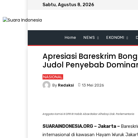
Sabtu, Agustus 8, 2026
Home
NEWS
EKONOMI
Apresiasi Bareskrim Bong
Judol Penyebab Dominan 
NASIONAL
By
Redaksi
13 Mei 2026
Anggota Komisi III DPR RI Habib Aboe Bakar Alhabsyi.Dok. Parlementaria
SUARAINDONESIA.ORG – Jakarta –
Bareskri
internasional di kawasan Hayam Wuruk Jaka