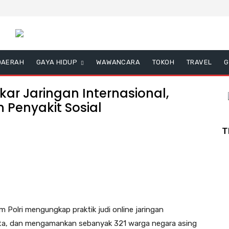
DAERAH
GAYA HIDUP
WAWANCARA
TOKOH
TRAVEL
G
kar Jaringan Internasional,
Penyakit Sosial
T
m Polri mengungkap praktik judi online jaringan
rta, dan mengamankan sebanyak 321 warga negara asing