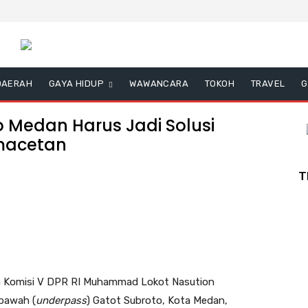
DAERAH
GAYA HIDUP
WAWANCARA
TOKOH
TRAVEL
G
 Medan Harus Jadi Solusi
macetan
T
Komisi V DPR RI Muhammad Lokot Nasution
 bawah (
underpass
) Gatot Subroto, Kota Medan,