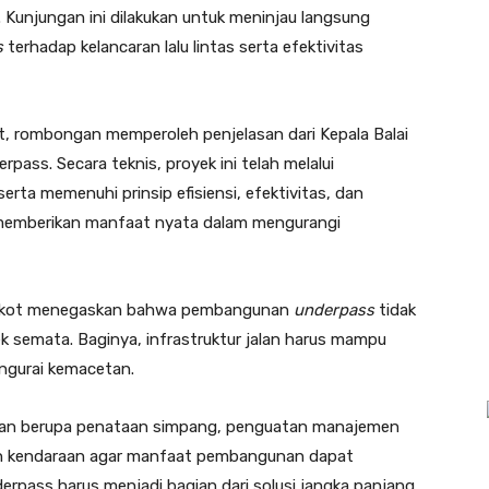
 Kunjungan ini dilakukan untuk meninjau langsung
s
terhadap kelancaran lalu lintas serta efektivitas
t, rombongan memperoleh penjelasan dari Kepala Balai
ass. Secara teknis, proyek ini telah melalui
ta memenuhi prinsip efisiensi, efektivitas, dan
i memberikan manfaat nyata dalam mengurangi
r, Lokot menegaskan bahwa pembangunan
underpass
tidak
k semata. Baginya, infrastruktur jalan harus mampu
ngurai kemacetan.
njutan berupa penataan simpang, penguatan manajemen
san kendaraan agar manfaat pembangunan dapat
rpass harus menjadi bagian dari solusi jangka panjang