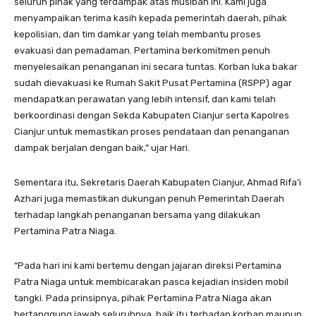
seluruh pihak yang terdampak atas musibah ini. Kami juga
menyampaikan terima kasih kepada pemerintah daerah, pihak
kepolisian, dan tim damkar yang telah membantu proses
evakuasi dan pemadaman. Pertamina berkomitmen penuh
menyelesaikan penanganan ini secara tuntas. Korban luka bakar
sudah dievakuasi ke Rumah Sakit Pusat Pertamina (RSPP) agar
mendapatkan perawatan yang lebih intensif, dan kami telah
berkoordinasi dengan Sekda Kabupaten Cianjur serta Kapolres
Cianjur untuk memastikan proses pendataan dan penanganan
dampak berjalan dengan baik,” ujar Hari.
Sementara itu, Sekretaris Daerah Kabupaten Cianjur, Ahmad Rifa’i
Azhari juga memastikan dukungan penuh Pemerintah Daerah
terhadap langkah penanganan bersama yang dilakukan
Pertamina Patra Niaga.
“Pada hari ini kami bertemu dengan jajaran direksi Pertamina
Patra Niaga untuk membicarakan pasca kejadian insiden mobil
tangki. Pada prinsipnya, pihak Pertamina Patra Niaga akan
bertanggung jawab seluruhnya, baik itu terhadap korban maupun