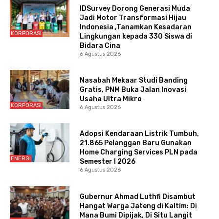
IDSurvey Dorong Generasi Muda
Jadi Motor Transformasi Hijau
Indonesia ,Tanamkan Kesadaran
KORPORASI
Lingkungan kepada 330 Siswa di
Bidara Cina
6 Agustus 2026
Nasabah Mekaar Studi Banding
Gratis, PNM Buka Jalan Inovasi
Usaha Ultra Mikro
KORPORASI
6 Agustus 2026
Adopsi Kendaraan Listrik Tumbuh,
21.865 Pelanggan Baru Gunakan
Home Charging Services PLN pada
ENERGI
Semester I 2026
6 Agustus 2026
Gubernur Ahmad Luthfi Disambut
Hangat Warga Jateng di Kaltim: Di
Mana Bumi Dipijak, Di Situ Langit