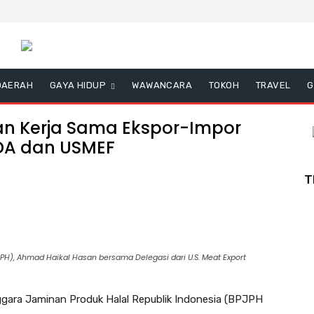
DAERAH
GAYA HIDUP
WAWANCARA
TOKOH
TRAVEL
G
an Kerja Sama Ekspor-Impor
DA dan USMEF
T
H), Ahmad Haikal Hasan bersama Delegasi dari U.S. Meat Export
ara Jaminan Produk Halal Republik Indonesia (BPJPH