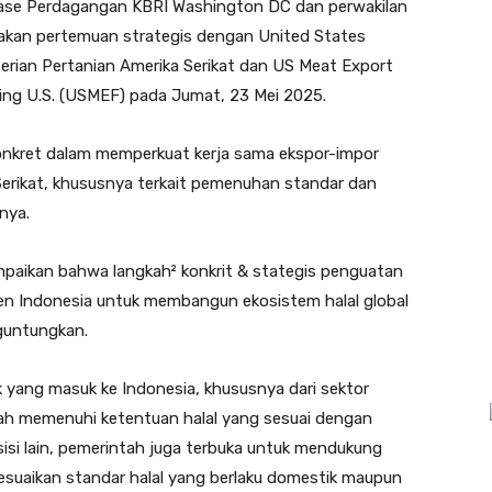
Atase Perdagangan KBRI Washington DC dan perwakilan
kan pertemuan strategis dengan United States
rian Pertanian Amerika Serikat dan US Meat Export
ing U.S. (USMEF) pada Jumat, 23 Mei 2025.
nkret dalam memperkuat kerja sama ekspor-impor
 Serikat, khususnya terkait pemenuhan standar dan
nnya.
aikan bahwa langkah² konkrit & stategis penguatan
men Indonesia untuk membangun ekosistem halal global
guntungkan.
 yang masuk ke Indonesia, khususnya dari sektor
ah memenuhi ketentuan halal yang sesuai dengan
i sisi lain, pemerintah juga terbuka untuk mendukung
uaikan standar halal yang berlaku domestik maupun