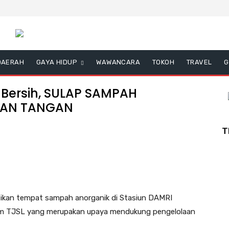
DAERAH
GAYA HIDUP
WAWANCARA
TOKOH
TRAVEL
G
Bersih, SULAP SAMPAH
NAN TANGAN
T
ikan tempat sampah anorganik di Stasiun DAMRI
gram TJSL yang merupakan upaya mendukung pengelolaan