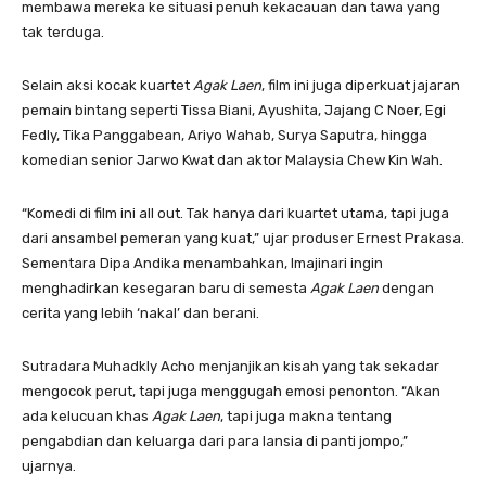
membawa mereka ke situasi penuh kekacauan dan tawa yang
tak terduga.
Selain aksi kocak kuartet
Agak Laen
, film ini juga diperkuat jajaran
pemain bintang seperti Tissa Biani, Ayushita, Jajang C Noer, Egi
Fedly, Tika Panggabean, Ariyo Wahab, Surya Saputra, hingga
komedian senior Jarwo Kwat dan aktor Malaysia Chew Kin Wah.
“Komedi di film ini all out. Tak hanya dari kuartet utama, tapi juga
dari ansambel pemeran yang kuat,” ujar produser Ernest Prakasa.
Sementara Dipa Andika menambahkan, Imajinari ingin
menghadirkan kesegaran baru di semesta
Agak Laen
dengan
cerita yang lebih ‘nakal’ dan berani.
Sutradara Muhadkly Acho menjanjikan kisah yang tak sekadar
mengocok perut, tapi juga menggugah emosi penonton. “Akan
ada kelucuan khas
Agak Laen
, tapi juga makna tentang
pengabdian dan keluarga dari para lansia di panti jompo,”
ujarnya.