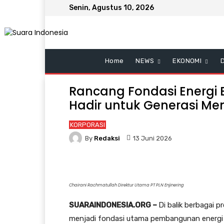
Senin, Agustus 10, 2026
Home
NEWS
EKONOMI
Rancang Fondasi Energi Be
Hadir untuk Generasi M
KORPORASI
By
Redaksi
13 Juni 2026
Chairani Rachmatullah Direktur Utama PT PLN Enjinering
SUARAINDONESIA.ORG –
Di balik berbagai p
menjadi fondasi utama pembangunan energi b