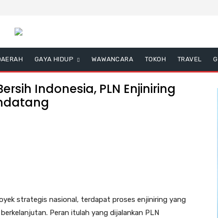
DAERAH
GAYA HIDUP
WAWANCARA
TOKOH
TRAVEL
G
rsih Indonesia, PLN Enjiniring
endatang
royek strategis nasional, terdapat proses enjiniring yang
erkelanjutan. Peran itulah yang dijalankan PLN