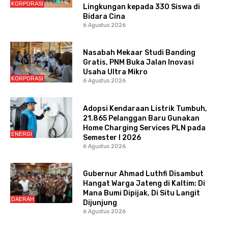
KORPORASI
Lingkungan kepada 330 Siswa di
Bidara Cina
6 Agustus 2026
Nasabah Mekaar Studi Banding
Gratis, PNM Buka Jalan Inovasi
Usaha Ultra Mikro
KORPORASI
6 Agustus 2026
Adopsi Kendaraan Listrik Tumbuh,
21.865 Pelanggan Baru Gunakan
Home Charging Services PLN pada
ENERGI
Semester I 2026
6 Agustus 2026
Gubernur Ahmad Luthfi Disambut
Hangat Warga Jateng di Kaltim: Di
Mana Bumi Dipijak, Di Situ Langit
DAERAH
Dijunjung
6 Agustus 2026