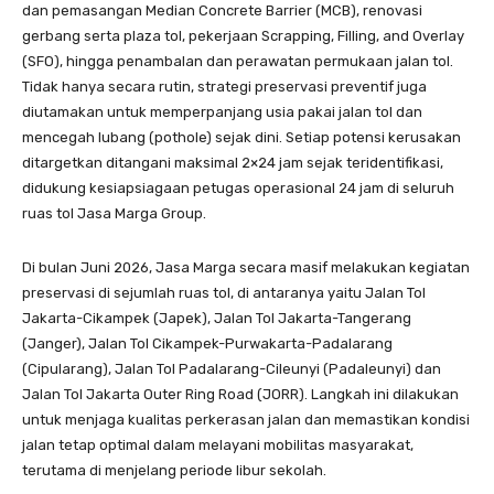
dan pemasangan Median Concrete Barrier (MCB), renovasi
gerbang serta plaza tol, pekerjaan Scrapping, Filling, and Overlay
(SFO), hingga penambalan dan perawatan permukaan jalan tol.
Tidak hanya secara rutin, strategi preservasi preventif juga
diutamakan untuk memperpanjang usia pakai jalan tol dan
mencegah lubang (pothole) sejak dini. Setiap potensi kerusakan
ditargetkan ditangani maksimal 2×24 jam sejak teridentifikasi,
didukung kesiapsiagaan petugas operasional 24 jam di seluruh
ruas tol Jasa Marga Group.
Di bulan Juni 2026, Jasa Marga secara masif melakukan kegiatan
preservasi di sejumlah ruas tol, di antaranya yaitu Jalan Tol
Jakarta-Cikampek (Japek), Jalan Tol Jakarta-Tangerang
(Janger), Jalan Tol Cikampek-Purwakarta-Padalarang
(Cipularang), Jalan Tol Padalarang-Cileunyi (Padaleunyi) dan
Jalan Tol Jakarta Outer Ring Road (JORR). Langkah ini dilakukan
untuk menjaga kualitas perkerasan jalan dan memastikan kondisi
jalan tetap optimal dalam melayani mobilitas masyarakat,
terutama di menjelang periode libur sekolah.