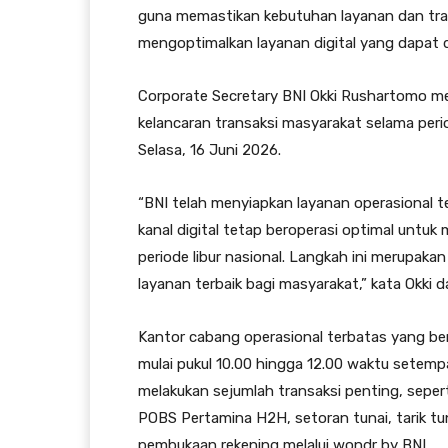
guna memastikan kebutuhan layanan dan tran
mengoptimalkan layanan digital yang dapat 
Corporate Secretary BNI Okki Rushartomo me
kelancaran transaksi masyarakat selama perio
Selasa, 16 Juni 2026.
“BNI telah menyiapkan layanan operasional t
kanal digital tetap beroperasi optimal unt
periode libur nasional. Langkah ini merupak
layanan terbaik bagi masyarakat,” kata Okki d
Kantor cabang operasional terbatas yang be
mulai pukul 10.00 hingga 12.00 waktu setemp
melakukan sejumlah transaksi penting, sepe
POBS Pertamina H2H, setoran tunai, tarik tu
pembukaan rekening melalui wondr by BNI.