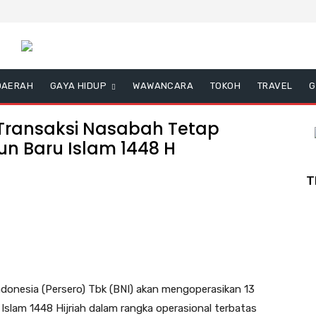
DAERAH
GAYA HIDUP
WAWANCARA
TOKOH
TRAVEL
G
 Transaksi Nasabah Tetap
un Baru Islam 1448 H
T
onesia (Persero) Tbk (BNI) akan mengoperasikan 13
slam 1448 Hijriah dalam rangka operasional terbatas