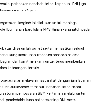
saksi perbankan nasabah tetap terpenuhi. BNI juga
diakses selama 24 jam.
ngatakan, langkah ini dilakukan untuk menjaga
de libur Tahun Baru Islam 1448 Hijriah yang jatuh pada
erbatas di sejumlah outlet serta memastikan seluruh
uk mendukung kebutuhan transaksi nasabah selama
an bagian dari komitmen kami untuk terus memberikan
alam keterangan tertulis.
roperasi akan melayani masyarakat dengan jam layanan
at. Melalui layanan tersebut, nasabah tetap dapat
rti setoran pembayaran BBM Pertamina melalui sistem
nai, pemindahbukuan antar rekening BNI, serta