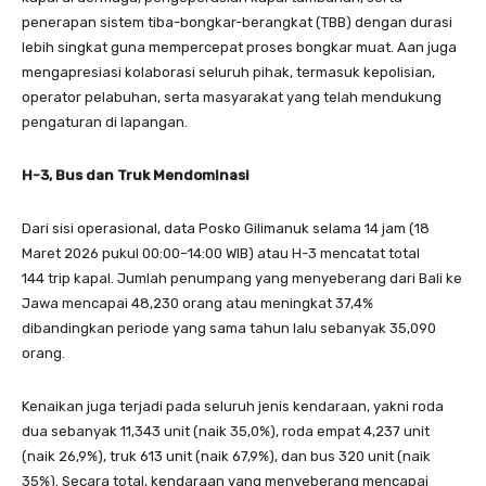
penerapan sistem tiba-bongkar-berangkat (TBB) dengan durasi
lebih singkat guna mempercepat proses bongkar muat. Aan juga
mengapresiasi kolaborasi seluruh pihak, termasuk kepolisian,
operator pelabuhan, serta masyarakat yang telah mendukung
pengaturan di lapangan.
H-3, Bus dan Truk Mendominasi
Dari sisi operasional, data Posko Gilimanuk selama 14 jam (18
Maret 2026 pukul 00:00–14:00 WIB) atau H-3 mencatat total
144 trip kapal. Jumlah penumpang yang menyeberang dari Bali ke
Jawa mencapai 48,230 orang atau meningkat 37,4%
dibandingkan periode yang sama tahun lalu sebanyak 35,090
orang.
Kenaikan juga terjadi pada seluruh jenis kendaraan, yakni roda
dua sebanyak 11,343 unit (naik 35,0%), roda empat 4,237 unit
(naik 26,9%), truk 613 unit (naik 67,9%), dan bus 320 unit (naik
35%). Secara total, kendaraan yang menyeberang mencapai