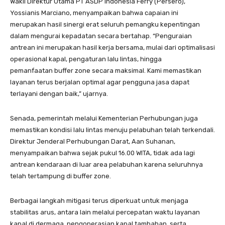
Wakil Direktur Utama PT ASDP Indonesia Ferry (Persero),
Yossianis Marciano, menyampaikan bahwa capaian ini
merupakan hasil sinergi erat seluruh pemangku kepentingan
dalam mengurai kepadatan secara bertahap. “Penguraian
antrean ini merupakan hasil kerja bersama, mulai dari optimalisasi
operasional kapal, pengaturan lalu lintas, hingga
pemanfaatan buffer zone secara maksimal. Kami memastikan
layanan terus berjalan optimal agar pengguna jasa dapat
terlayani dengan baik,” ujarnya.
Senada, pemerintah melalui Kementerian Perhubungan juga
memastikan kondisi lalu lintas menuju pelabuhan telah terkendali.
Direktur Jenderal Perhubungan Darat, Aan Suhanan,
menyampaikan bahwa sejak pukul 16.00 WITA, tidak ada lagi
antrean kendaraan di luar area pelabuhan karena seluruhnya
telah tertampung di buffer zone.
Berbagai langkah mitigasi terus diperkuat untuk menjaga
stabilitas arus, antara lain melalui percepatan waktu layanan
kapal di dermaga, pengoperasian kapal tambahan, serta