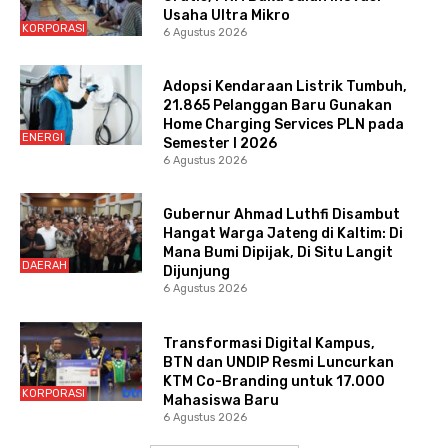
Usaha Ultra Mikro
KORPORASI
6 Agustus 2026
Adopsi Kendaraan Listrik Tumbuh,
21.865 Pelanggan Baru Gunakan
Home Charging Services PLN pada
ENERGI
Semester I 2026
6 Agustus 2026
Gubernur Ahmad Luthfi Disambut
Hangat Warga Jateng di Kaltim: Di
Mana Bumi Dipijak, Di Situ Langit
DAERAH
Dijunjung
6 Agustus 2026
Transformasi Digital Kampus,
BTN dan UNDIP Resmi Luncurkan
KTM Co-Branding untuk 17.000
KORPORASI
Mahasiswa Baru
6 Agustus 2026