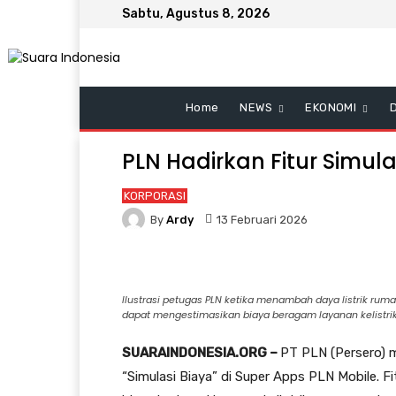
Sabtu, Agustus 8, 2026
Home
NEWS
EKONOMI
PLN Hadirkan Fitur Simula
KORPORASI
By
Ardy
13 Februari 2026
Ilustrasi petugas PLN ketika menambah daya listrik rumah
dapat mengestimasikan biaya beragam layanan kelistrik
SUARAINDONESIA.ORG –
PT PLN (Persero) me
“Simulasi Biaya” di Super Apps PLN Mobile. 