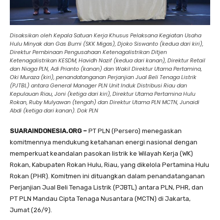
Disaksikan oleh Kepala Satuan Kerja Khusus Pelaksana Kegiatan Usaha
Hulu Minyak dan Gas Bumi (SKK Migas), Djoko Siswanto (kedua dari kiri),
Direktur Pembinaan Pengusahaan Ketenagalistrikan Ditjen
Ketenagalistrikan KESDM, Havidh Nazif (kedua dari kanan), Direktur Retail
dan Niaga PLN, Adi Prianto (kanan) dan Wakil Direktur Utama Pertamina,
Oki Muraza (kiri), penandatanganan Perjanjian Jual Beli Tenaga Listrik
(PJTBL) antara General Manager PLN Unit Induk Distribusi Riau dan
Kepulauan Riau, Joni (ketiga dari kiri), Direktur Utama Pertamina Hulu
Rokan, Ruby Mulyawan (tengah) dan Direktur Utama PLN MCTN, Junaidi
Abdi (ketiga dari kanan). Dok PLN
SUARAINDONESIA.ORG –
PT PLN (Persero) menegaskan
komitmennya mendukung ketahanan energi nasional dengan
memperkuat keandalan pasokan listrik ke Wilayah Kerja (WK)
Rokan, Kabupaten Rokan Hulu, Riau, yang dikelola Pertamina Hulu
Rokan (PHR). Komitmen ini dituangkan dalam penandatanganan
Perjanjian Jual Beli Tenaga Listrik (PJBTL) antara PLN, PHR, dan
PT PLN Mandau Cipta Tenaga Nusantara (MCTN) di Jakarta,
Jumat (26/9).