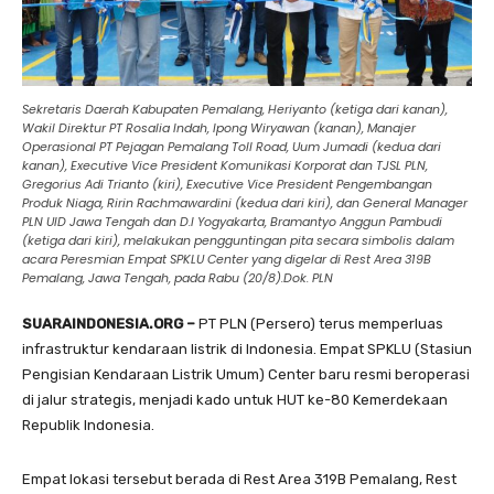
Sekretaris Daerah Kabupaten Pemalang, Heriyanto (ketiga dari kanan),
Wakil Direktur PT Rosalia Indah, Ipong Wiryawan (kanan), Manajer
Operasional PT Pejagan Pemalang Toll Road, Uum Jumadi (kedua dari
kanan), Executive Vice President Komunikasi Korporat dan TJSL PLN,
Gregorius Adi Trianto (kiri), Executive Vice President Pengembangan
Produk Niaga, Ririn Rachmawardini (kedua dari kiri), dan General Manager
PLN UID Jawa Tengah dan D.I Yogyakarta, Bramantyo Anggun Pambudi
(ketiga dari kiri), melakukan pengguntingan pita secara simbolis dalam
acara Peresmian Empat SPKLU Center yang digelar di Rest Area 319B
Pemalang, Jawa Tengah, pada Rabu (20/8).Dok. PLN
SUARAINDONESIA.ORG –
PT PLN (Persero) terus memperluas
infrastruktur kendaraan listrik di Indonesia. Empat SPKLU (Stasiun
Pengisian Kendaraan Listrik Umum) Center baru resmi beroperasi
di jalur strategis, menjadi kado untuk HUT ke-80 Kemerdekaan
Republik Indonesia.
Empat lokasi tersebut berada di Rest Area 319B Pemalang, Rest