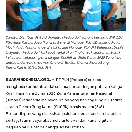
Direktur Distribusi PLN, Adi Priyanto (kedua dari kanan) bersama EVP ODJ
PLN, Agus Kuswardoyo (kanan), General Manager PLN UID Jakarta Raya,
Moch. Andy Adchaminoerdin (kiri), dan Manager PLN UP3 Bulungan, Dasih
Listyanto (kedua dari kiri) saat melakukan final check seluruh instalasi
kelistrikan sebelum pertandingan Kualifikasi Piala Dunia 2026 Zona Asia
antara Indonesia melawan China di Stadion Utama Gelora Bung
Karno, Kamis (5/6). Dok. PLN
SUARAINDONESIA.ORG,. –
PT PLN (Persero) sukses
menghadirkan listrik andal selama pertandingan putaran ketiga
Kualifikasi Piala Dunia 2026 Zona Asia antara Tim Nasional
(Timnas) Indonesia melawan China yang berlangsung di Stadion
Utama Gelora Bung Karno (SUGBK), Kamis malam (5/6).
Pertandingan yang disaksikan puluhan ribu suporter di stadion
serta jutaan masyarakat melalui televisi dan kanal digital ini
berjalan mulus tanpa gangguan kelistrikan.