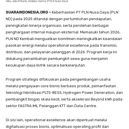
Feby Joko Priharto, Direktur Utama PT PLN Nusa Daya.
SUARAINDONESIA.ORG –
Keberhasilan PT PLN Nusa Daya (PLN
ND) pada 2025 ditandai dengan pertumbuhan pendapatan,
peningkatan kinerja organisasi, serta perolehan berbagai
penghargaan internal maupun eksternal. Memasuki tahun 2026,
PLN ND Kembali menguatkan komitmen meningkatkan keandalan
pasokan energi melalui operational excellence pada transmisi,
distribusi, dan pelayanan pelanggan di 2026. Program kerja ini
didukung penambahan pembangkit sewa guna menjamin
kecukupan daya listrik secara berkelanjutan.
Program strategis difokuskan pada pengembangan usaha
melalui pengayaan core bisnis berbasis produk, pemanfaatan
teknologi hibridisasi PLTS-BESS, Hydrogen Power Generation, dan
pembangkit biogas skala kecil, serta akselerasi Beyond kWh pada
sektor FASTRA IML Pelanggan KTT dan Data Centre.
Di sisi lain, operational excellence akan diperkuat melalui
digitalisasi proses bisnis, optimalisasi operating profit dan