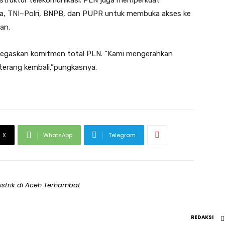
struktur telekomunikasi. PLN juga memperkuat
a, TNI–Polri, BNPB, dan PUPR untuk membuka akses ke
an.
gaskan komitmen total PLN. “Kami mengerahkan
 terang kembali,”pungkasnya.
X
WhatsApp
Telegram
istrik di Aceh Terhambat
REDAKSI