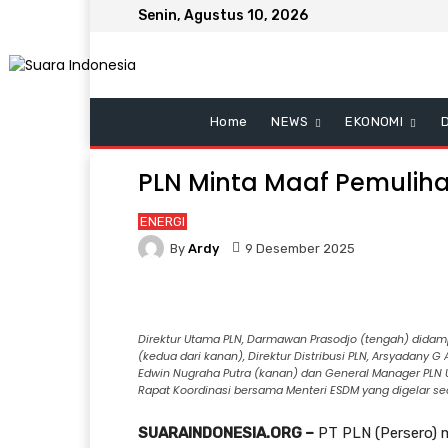
Senin, Agustus 10, 2026
Home
NEWS
EKONOMI
PLN Minta Maaf Pemulihan
ENERGI
By
Ardy
9 Desember 2025
Direktur Utama PLN, Darmawan Prasodjo (tengah) didamp
(kedua dari kanan), Direktur Distribusi PLN, Arsyadany G
Edwin Nugraha Putra (kanan) dan General Manager PLN U
Rapat Koordinasi bersama Menteri ESDM yang digelar sec
SUARAINDONESIA.ORG –
PT PLN (Persero)