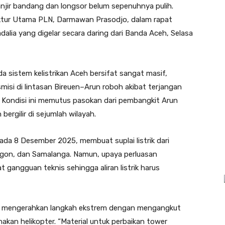
njir bandang dan longsor belum sepenuhnya pulih.
ktur Utama PLN, Darmawan Prasodjo, dalam rapat
alia yang digelar secara daring dari Banda Aceh, Selasa
sistem kelistrikan Aceh bersifat sangat masif,
smisi di lintasan Bireuen–Arun roboh akibat terjangan
 Kondisi ini memutus pasokan dari pembangkit Arun
gilir di sejumlah wilayah.
da 8 Desember 2025, membuat suplai listrik dari
ngon, dan Samalanga. Namun, upaya perluasan
 gangguan teknis sehingga aliran listrik harus
LN mengerahkan langkah ekstrem dengan mengangkut
akan helikopter. “Material untuk perbaikan tower