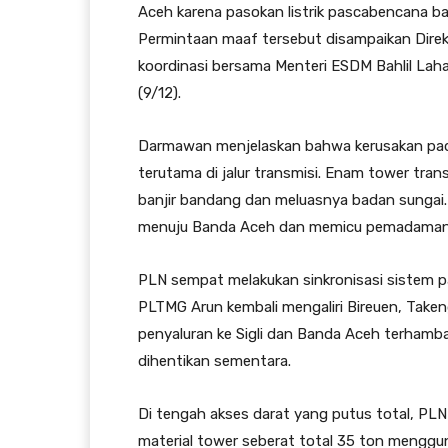
Aceh karena pasokan listrik pascabencana ba
Permintaan maaf tersebut disampaikan Dire
koordinasi bersama Menteri ESDM Bahlil Lahad
(9/12).
Darmawan menjelaskan bahwa kerusakan pada 
terutama di jalur transmisi. Enam tower tran
banjir bandang dan meluasnya badan sungai.
menuju Banda Aceh dan memicu pemadaman ber
PLN sempat melakukan sinkronisasi sistem pa
PLTMG Arun kembali mengaliri Bireuen, Take
penyaluran ke Sigli dan Banda Aceh terhambat
dihentikan sementara.
Di tengah akses darat yang putus total, P
material tower seberat total 35 ton menggun