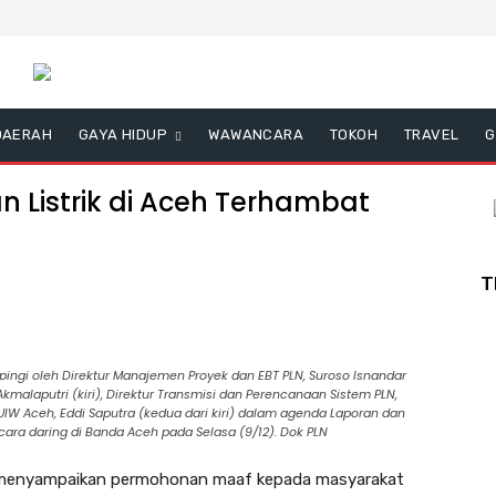
DAERAH
GAYA HIDUP
WAWANCARA
TOKOH
TRAVEL
G
 Listrik di Aceh Terhambat
T
ingi oleh Direktur Manajemen Proyek dan EBT PLN, Suroso Isnandar
 Akmalaputri (kiri), Direktur Transmisi dan Perencanaan Sistem PLN,
IW Aceh, Eddi Saputra (kedua dari kiri) dalam agenda Laporan dan
ara daring di Banda Aceh pada Selasa (9/12). Dok PLN
 menyampaikan permohonan maaf kepada masyarakat