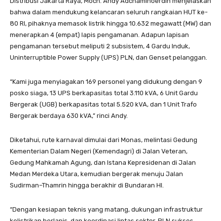
Distribusi Jakarta Raya, Moch. Andy Adchaminoerdin menjelaskan
bahwa dalam mendukung kelancaran seluruh rangkaian HUT ke-
80 RI, pihaknya memasok listrik hingga 10.632 megawatt (MW) dan
menerapkan 4 (empat) lapis pengamanan. Adapun lapisan
pengamanan tersebut meliputi 2 subsistem, 4 Gardu Induk,
Uninterruptible Power Supply (UPS) PLN, dan Genset pelanggan.
“Kami juga menyiagakan 169 personel yang didukung dengan 9
posko siaga, 13 UPS berkapasitas total 3.110 kVA, 6 Unit Gardu
Bergerak (UGB) berkapasitas total 5.520 kVA, dan 1 Unit Trafo
Bergerak berdaya 630 kVA,” rinci Andy.
Diketahui, rute karnaval dimulai dari Monas, melintasi Gedung
Kementerian Dalam Negeri (Kemendagri) di Jalan Veteran,
Gedung Mahkamah Agung, dan Istana Kepresidenan di Jalan
Medan Merdeka Utara, kemudian bergerak menuju Jalan
Sudirman–Thamrin hingga berakhir di Bundaran HI.
“Dengan kesiapan teknis yang matang, dukungan infrastruktur
kelistrikan berlapis, dan koordinasi lintas sektor, PLN sukses