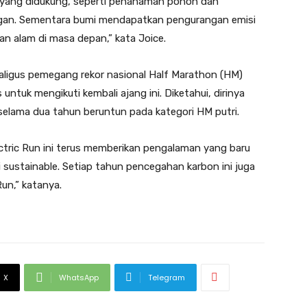
yang didukung, seperti penanaman pohon dan
kungan. Sementara bumi mendapatkan pengurangan emisi
an alam di masa depan,” kata Joice.
aligus pemegang rekor nasional Half Marathon (HM)
untuk mengikuti kembali ajang ini. Diketahui, dirinya
selama dua tahun beruntun pada kategori HM putri.
ectric Run ini terus memberikan pengalaman yang baru
i sustainable. Setiap tahun pencegahan karbon ini juga
Run,” katanya.
X
WhatsApp
Telegram