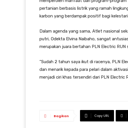
memperoleh manfaat dari program-program 
pertanian berbasis listrik yang ramah ling
karbon yang berdampak positif bagi kelestari
Dalam agenda yang sama, Atlet nasional sek
putri, Odekta Elvina Naibaho, sangat antusias 
merupakan juara bertahan PLN Electric RUN 
“Sudah 2 tahun saya ikut di racenya, PLN El
dan menarik kepada para pelari dalam aktivas
menjadi ciri khas tersendiri dari PLN Electric 
Copy URL
Bagikan