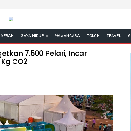
DAERAH
GAYA HIDUP
WAWANCARA
TOKOH
TRAVEL
G
etkan 7.500 Pelari, Incar
2 Kg CO2