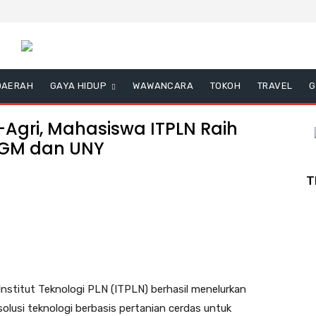
DAERAH
GAYA HIDUP
WAWANCARA
TOKOH
TRAVEL
G
-Agri, Mahasiswa ITPLN Raih
UGM dan UNY
T
stitut Teknologi PLN (ITPLN) berhasil menelurkan
 solusi teknologi berbasis pertanian cerdas untuk