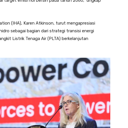
i target emisi nol bersih pada tahun 2060,” ungkap
ation (IHA), Karen Atkinson, turut mengapresiasi
dro sebagai bagian dari strategi transisi energi
kit Listrik Tenaga Air (PLTA) berkelanjutan