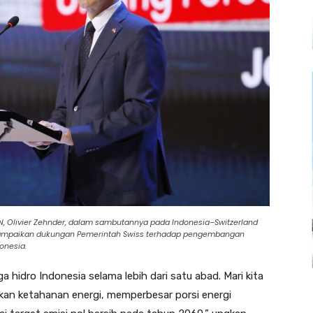
AN, Olivier Zehnder, dalam sambutannya pada Indonesia–Switzerland
nyampaikan dukungan Pemerintah Swiss terhadap pengembangan
onesia.
a hidro Indonesia selama lebih dari satu abad. Mari kita
an ketahanan energi, memperbesar porsi energi