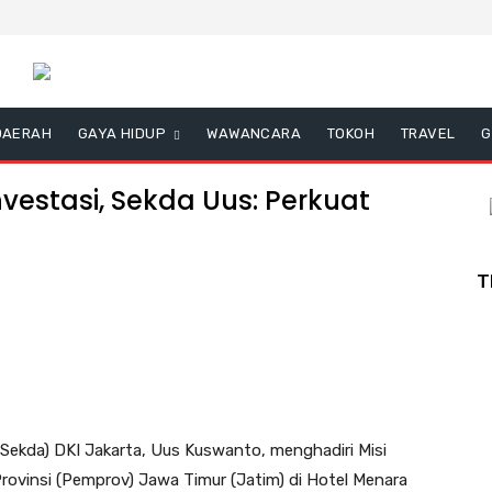
DAERAH
GAYA HIDUP
WAWANCARA
TOKOH
TRAVEL
G
nvestasi, Sekda Uus: Perkuat
T
(Sekda) DKI Jakarta, Uus Kuswanto, menghadiri Misi
ovinsi (Pemprov) Jawa Timur (Jatim) di Hotel Menara