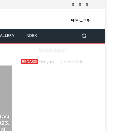
ALLERY
INDEX
Disclaimer
REDAKSI
Wahyudi
-
12 Maret 2019
tasi
023,
al