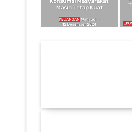
Konsumsi Masyarakat
T
Masih Tetap Kuat
KEUANGAN
Wahyudi
-
EKO
12 Desember 2024