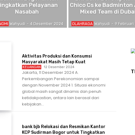
ingkatkan Pelayanan
Chico Cs ke Badminton 
Nasabah
Mixed Team di Duba
NOMI
Wahyudi
-
4 Desember 2024
OLAHRAGA
Wahyudi
-
9 Februari
Aktivitas Produksi dan Konsumsi
Masyarakat Masih Tetap Kuat
KEUANGAN
12 Desember 2024
T
Jakarta, 11 Desember 2024 A.
Perkembangan Perekonomian sampai
dengan November 2024 1. Situasi ekonomi
global masih sangat dinamis dan penuh
ketidakpastian, antara lain berasal dari
kebijakan...
bank bjb Relokasi dan Resmikan Kantor
KCP Sudirman Bogor untuk Tingkatkan