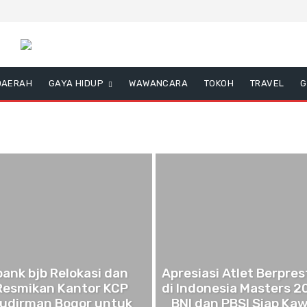
DAERAH
GAYA HIDUP
WAWANCARA
TOKOH
TRAVEL
G
bank bjb Relokasi dan
Apresiasi Atlet Berpres
Resmikan Kantor KCP
di Indonesia Masters 2
udirman Bogor untuk
BNI dan PBSI Siap Kaw