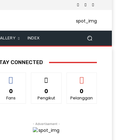
ALLERY
INDEX
TAY CONNECTED
0
0
0
Fans
Pengikut
Pelanggan
- Advertisement -