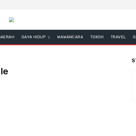
DAERAH
GAYA HIDUP
WAWANCARA
TOKOH
TRAVEL
G
S
le